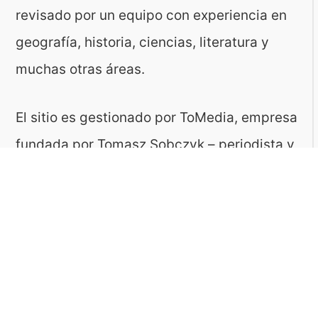
revisado por un equipo con experiencia en
geografía, historia, ciencias, literatura y
muchas otras áreas.
El sitio es gestionado por ToMedia, empresa
fundada por Tomasz Sobczyk – periodista y
editor con más de 15 años de experiencia en
la creación de contenidos digitales
educativos. Creemos que aprender debe ser
algo accesible, riguroso… ¡y entretenido!
Contacto: ToMedia Tomasz Sobczyk |