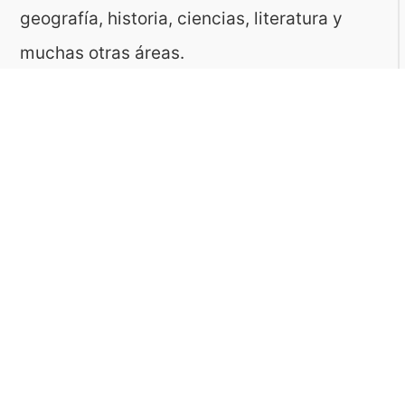
geografía, historia, ciencias, literatura y
muchas otras áreas.
El sitio es gestionado por ToMedia, empresa
fundada por Tomasz Sobczyk – periodista y
editor con más de 15 años de experiencia en
la creación de contenidos digitales
educativos. Creemos que aprender debe ser
algo accesible, riguroso… ¡y entretenido!
Contacto: ToMedia Tomasz Sobczyk |
Varsovia, Polonia | NIF: 1182005988 | Email: