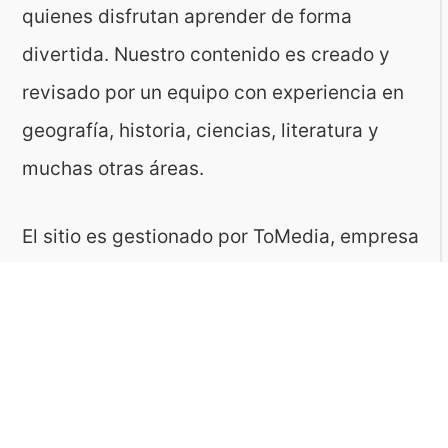
quienes disfrutan aprender de forma
divertida. Nuestro contenido es creado y
revisado por un equipo con experiencia en
geografía, historia, ciencias, literatura y
muchas otras áreas.
El sitio es gestionado por ToMedia, empresa
fundada por Tomasz Sobczyk – periodista y
editor con más de 15 años de experiencia en
la creación de contenidos digitales
educativos. Creemos que aprender debe ser
algo accesible, riguroso… ¡y entretenido!