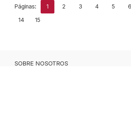
Páginas:
1
2
3
4
5
14
15
SOBRE NOSOTROS
Buen Saber es un sitio web dedicado a los tes
pensado para quienes disfrutan aprender de f
Nuestro contenido es creado y revisado por 
experiencia en geografía, historia, ciencias, l
otras áreas.