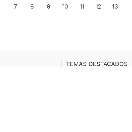
6
7
8
9
10
11
12
13
TEMAS DESTACADOS
ts de cultura general,
Explora algunas de las c
orma divertida.
de tests más populares e
un equipo con
nuestros usuarios:
iteratura y muchas
Tests de cultura gene