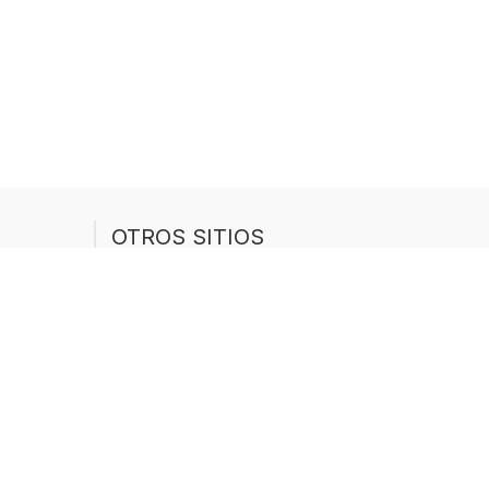
OTROS SITIOS
ategorías
Buen Saber forma parte de una
ntre
red internacional de sitios de
tests educativos:
ral
This Quiz (EN)