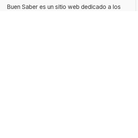
Buen Saber es un sitio web dedicado a los
tests de cultura general, pensado para
quienes disfrutan aprender de forma divertida.
Nuestro contenido es creado y revisado por
un equipo con experiencia en geografía,
historia, ciencias, literatura y muchas otras
áreas.
El sitio es gestionado por ToMedia, empresa
fundada por Tomasz Sobczyk – periodista y
editor con más de 15 años de experiencia en
la creación de contenidos digitales