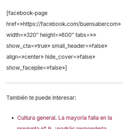
[facebook-page
href=»https://facebook.com/buensabercom»
width=»320″ height=»800″ tabs=»»
show_cta=»true» small_header=»false»
align=»center» hide_cover=»false»
show_facepile=»false»]
También te puede interesar:
Cultura general. La mayoría falla en la
pregunta n° 9, ¿podrás responderla