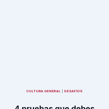
CULTURA GENERAL
|
DESAFÍOS
4 pruebas que debes