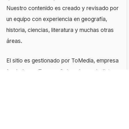
Nuestro contenido es creado y revisado por
un equipo con experiencia en geografía,
historia, ciencias, literatura y muchas otras
áreas.
El sitio es gestionado por ToMedia, empresa
fundada por Tomasz Sobczyk – periodista y
editor con más de 15 años de experiencia en
la creación de contenidos digitales
educativos. Creemos que aprender debe ser
algo accesible, riguroso… ¡y entretenido!