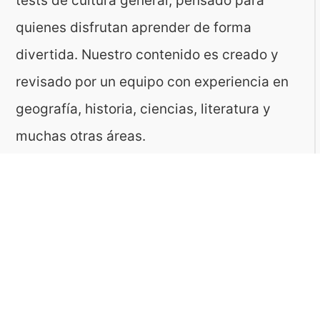
tests de cultura general, pensado para
quienes disfrutan aprender de forma
divertida. Nuestro contenido es creado y
revisado por un equipo con experiencia en
geografía, historia, ciencias, literatura y
muchas otras áreas.
El sitio es gestionado por ToMedia, empresa
fundada por Tomasz Sobczyk – periodista y
editor con más de 15 años de experiencia en
la creación de contenidos digitales
educativos. Creemos que aprender debe ser