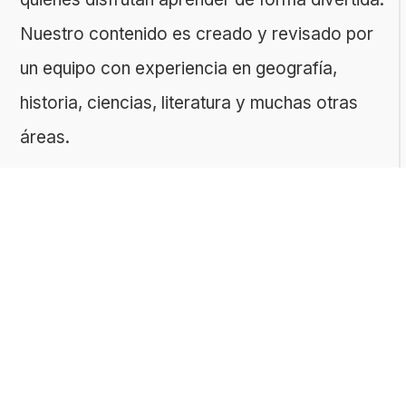
Nuestro contenido es creado y revisado por
un equipo con experiencia en geografía,
historia, ciencias, literatura y muchas otras
áreas.
El sitio es gestionado por ToMedia, empresa
fundada por Tomasz Sobczyk – periodista y
editor con más de 15 años de experiencia en
la creación de contenidos digitales
educativos. Creemos que aprender debe ser
algo accesible, riguroso… ¡y entretenido!