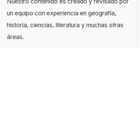
Nuestro contenido es creado y revisado por
un equipo con experiencia en geografía,
historia, ciencias, literatura y muchas otras
áreas.
El sitio es gestionado por ToMedia, empresa
fundada por Tomasz Sobczyk – periodista y
editor con más de 15 años de experiencia en
la creación de contenidos digitales
educativos. Creemos que aprender debe ser
algo accesible, riguroso… ¡y entretenido!
Contacto: ToMedia Tomasz Sobczyk |