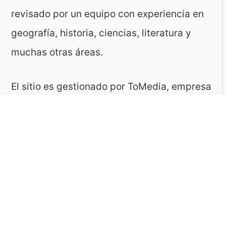
revisado por un equipo con experiencia en
geografía, historia, ciencias, literatura y
muchas otras áreas.
El sitio es gestionado por ToMedia, empresa
fundada por Tomasz Sobczyk – periodista y
editor con más de 15 años de experiencia en
la creación de contenidos digitales
educativos. Creemos que aprender debe ser
algo accesible, riguroso… ¡y entretenido!
Contacto: ToMedia Tomasz Sobczyk |