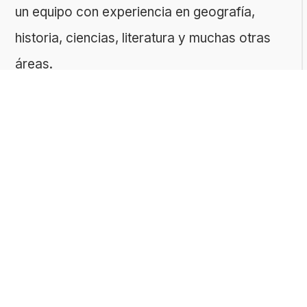
un equipo con experiencia en geografía,
historia, ciencias, literatura y muchas otras
áreas.
El sitio es gestionado por ToMedia, empresa
fundada por Tomasz Sobczyk – periodista y
editor con más de 15 años de experiencia en
la creación de contenidos digitales
educativos. Creemos que aprender debe ser
algo accesible, riguroso… ¡y entretenido!
Contacto: ToMedia Tomasz Sobczyk |