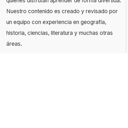
quienes disfrutan aprender de forma divertida.
Nuestro contenido es creado y revisado por
un equipo con experiencia en geografía,
historia, ciencias, literatura y muchas otras
áreas.
El sitio es gestionado por ToMedia, empresa
fundada por Tomasz Sobczyk – periodista y
editor con más de 15 años de experiencia en
la creación de contenidos digitales
educativos. Creemos que aprender debe ser
algo accesible, riguroso… ¡y entretenido!