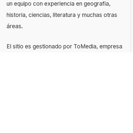
un equipo con experiencia en geografía,
historia, ciencias, literatura y muchas otras
áreas.
El sitio es gestionado por ToMedia, empresa
fundada por Tomasz Sobczyk – periodista y
editor con más de 15 años de experiencia en
la creación de contenidos digitales
educativos. Creemos que aprender debe ser
algo accesible, riguroso… ¡y entretenido!
Contacto: ToMedia Tomasz Sobczyk |