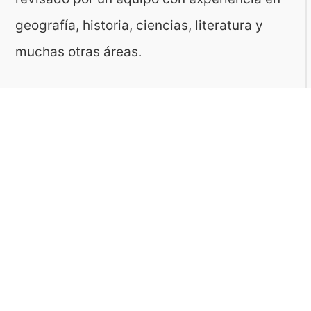
geografía, historia, ciencias, literatura y
muchas otras áreas.
El sitio es gestionado por ToMedia, empresa
fundada por Tomasz Sobczyk – periodista y
editor con más de 15 años de experiencia en
la creación de contenidos digitales
educativos. Creemos que aprender debe ser
algo accesible, riguroso… ¡y entretenido!
Contacto: ToMedia Tomasz Sobczyk |
Varsovia, Polonia | NIF: 1182005988 | Email: