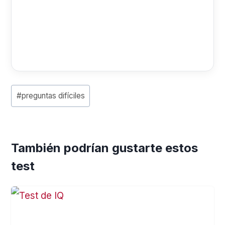
P
#
preguntas difíciles
o
s
También podrían gustarte estos
t
test
T
a
g
s