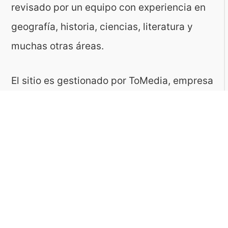
revisado por un equipo con experiencia en
geografía, historia, ciencias, literatura y
muchas otras áreas.
El sitio es gestionado por ToMedia, empresa
fundada por Tomasz Sobczyk – periodista y
editor con más de 15 años de experiencia en
la creación de contenidos digitales
educativos. Creemos que aprender debe ser
algo accesible, riguroso… ¡y entretenido!
Contacto: ToMedia Tomasz Sobczyk |