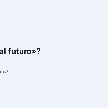
al futuro»?
uro»?