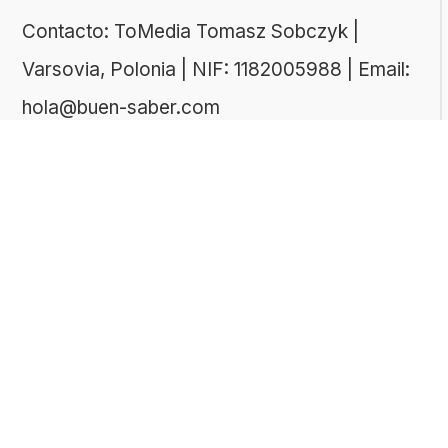
Contacto: ToMedia Tomasz Sobczyk |
Varsovia, Polonia | NIF: 1182005988 | Email:
hola@buen-saber.com
TEMAS DESTACADOS
Explora algunas de las categorías de tests
más populares entre nuestros usuarios:
Tests de cultura general
Tests de literatura