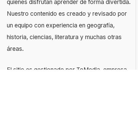
quienes disfrutan aprender de forma divertida.
Nuestro contenido es creado y revisado por
un equipo con experiencia en geografía,
historia, ciencias, literatura y muchas otras
áreas.
El sitio es gestionado por ToMedia, empresa
fundada por Tomasz Sobczyk – periodista y
editor con más de 15 años de experiencia en
la creación de contenidos digitales
educativos. Creemos que aprender debe ser
algo accesible, riguroso… ¡y entretenido!