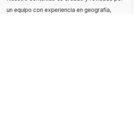
un equipo con experiencia en geografía,
historia, ciencias, literatura y muchas otras
áreas.
El sitio es gestionado por ToMedia, empresa
fundada por Tomasz Sobczyk – periodista y
editor con más de 15 años de experiencia en
la creación de contenidos digitales
educativos. Creemos que aprender debe ser
algo accesible, riguroso… ¡y entretenido!
Contacto: ToMedia Tomasz Sobczyk |