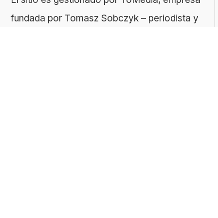
fundada por Tomasz Sobczyk – periodista y
editor con más de 15 años de experiencia en
la creación de contenidos digitales
educativos. Creemos que aprender debe ser
algo accesible, riguroso… ¡y entretenido!
Contacto: ToMedia Tomasz Sobczyk |
Varsovia, Polonia | NIF: 1182005988 | Email:
hola@buen-saber.com