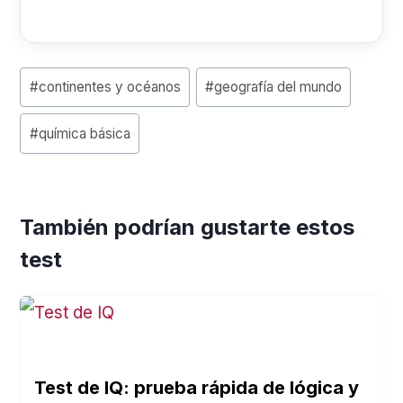
P
#
continentes y océanos
#
geografía del mundo
o
#
química básica
s
t
T
También podrían gustarte estos
a
test
g
s
:
Test de IQ: prueba rápida de lógica y