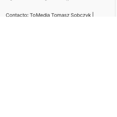
Contacto: ToMedia Tomasz Sobczyk |
Varsovia, Polonia | NIF: 1182005988 | Email:
hola@buen-saber.com
TEMAS DESTACADOS
Explora algunas de las categorías de tests
más populares entre nuestros usuarios:
Tests de cultura general