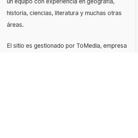
un equipo con experiencia en geografía,
historia, ciencias, literatura y muchas otras
áreas.
El sitio es gestionado por ToMedia, empresa
fundada por Tomasz Sobczyk – periodista y
editor con más de 15 años de experiencia en
la creación de contenidos digitales
educativos. Creemos que aprender debe ser
algo accesible, riguroso… ¡y entretenido!
Contacto: ToMedia Tomasz Sobczyk |
Varsovia, Polonia | NIF: 1182005988 | Email: