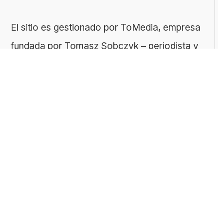
El sitio es gestionado por ToMedia, empresa
fundada por Tomasz Sobczyk – periodista y
editor con más de 15 años de experiencia en
la creación de contenidos digitales
educativos. Creemos que aprender debe ser
algo accesible, riguroso… ¡y entretenido!
Contacto: ToMedia Tomasz Sobczyk |
Varsovia, Polonia | NIF: 1182005988 | Email:
hola@buen-saber.com