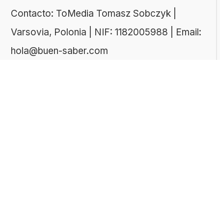
Contacto: ToMedia Tomasz Sobczyk |
Varsovia, Polonia | NIF: 1182005988 | Email:
hola@buen-saber.com
TEMAS DESTACADOS
Explora algunas de las categorías de tests
más populares entre nuestros usuarios:
Tests de cultura general
Tests de literatura