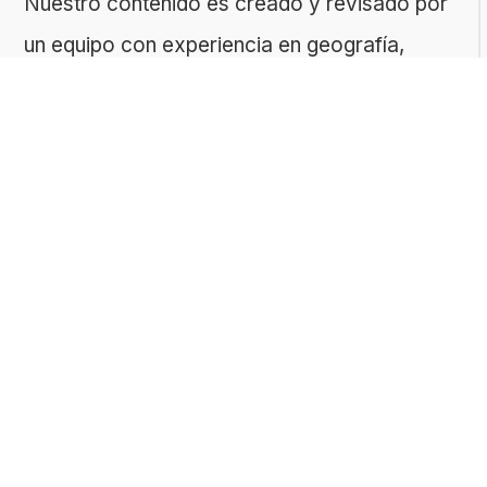
Nuestro contenido es creado y revisado por
un equipo con experiencia en geografía,
historia, ciencias, literatura y muchas otras
áreas.
El sitio es gestionado por ToMedia, empresa
fundada por Tomasz Sobczyk – periodista y
editor con más de 15 años de experiencia en
la creación de contenidos digitales
educativos. Creemos que aprender debe ser
algo accesible, riguroso… ¡y entretenido!
Contacto: ToMedia Tomasz Sobczyk |