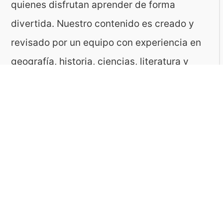
quienes disfrutan aprender de forma
divertida. Nuestro contenido es creado y
revisado por un equipo con experiencia en
geografía, historia, ciencias, literatura y
muchas otras áreas.
El sitio es gestionado por ToMedia, empresa
fundada por Tomasz Sobczyk – periodista y
editor con más de 15 años de experiencia en
la creación de contenidos digitales
educativos. Creemos que aprender debe ser
algo accesible, riguroso… ¡y entretenido!