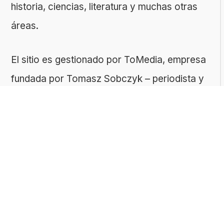
historia, ciencias, literatura y muchas otras
áreas.
El sitio es gestionado por ToMedia, empresa
fundada por Tomasz Sobczyk – periodista y
editor con más de 15 años de experiencia en
la creación de contenidos digitales
educativos. Creemos que aprender debe ser
algo accesible, riguroso… ¡y entretenido!
Contacto: ToMedia Tomasz Sobczyk |
Varsovia, Polonia | NIF: 1182005988 | Email: