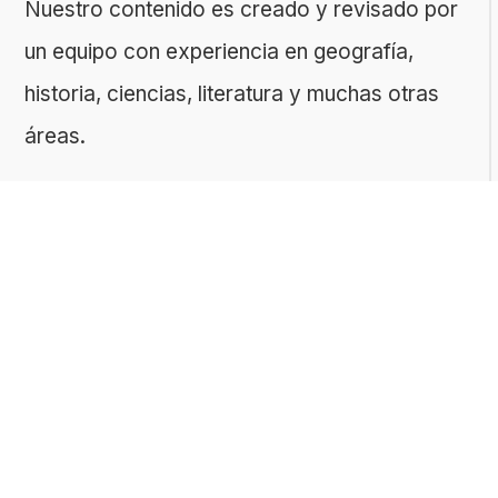
Nuestro contenido es creado y revisado por
un equipo con experiencia en geografía,
historia, ciencias, literatura y muchas otras
áreas.
El sitio es gestionado por ToMedia, empresa
fundada por Tomasz Sobczyk – periodista y
editor con más de 15 años de experiencia en
la creación de contenidos digitales
educativos. Creemos que aprender debe ser
algo accesible, riguroso… ¡y entretenido!