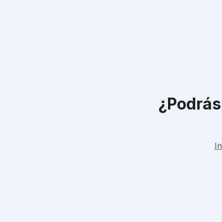
¿Podrás 
In