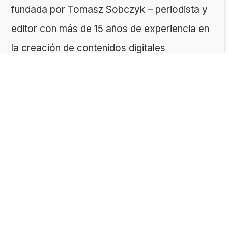
fundada por Tomasz Sobczyk – periodista y
editor con más de 15 años de experiencia en
la creación de contenidos digitales
educativos. Creemos que aprender debe ser
algo accesible, riguroso… ¡y entretenido!
Contacto: ToMedia Tomasz Sobczyk |
Varsovia, Polonia | NIF: 1182005988 | Email:
hola@buen-saber.com
TEMAS DESTACADOS