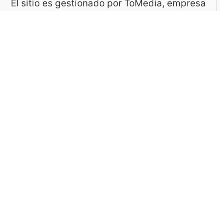
El sitio es gestionado por ToMedia, empresa
fundada por Tomasz Sobczyk – periodista y
editor con más de 15 años de experiencia en
la creación de contenidos digitales
educativos. Creemos que aprender debe ser
algo accesible, riguroso… ¡y entretenido!
Contacto: ToMedia Tomasz Sobczyk |
Varsovia, Polonia | NIF: 1182005988 | Email:
hola@buen-saber.com