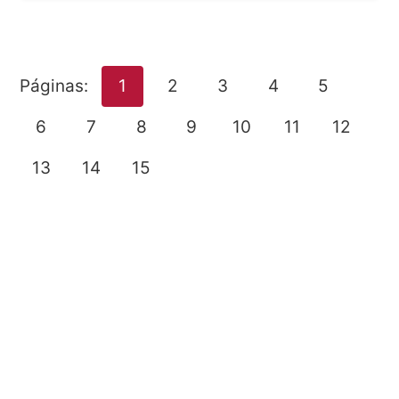
Páginas:
1
2
3
4
5
6
7
8
9
10
11
12
13
14
15
SOBRE NOSOTROS
Buen Saber es un sitio web dedicado a los
tests de cultura general, pensado para
quienes disfrutan aprender de forma