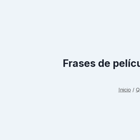
Frases de pelícu
Inicio
/
Q