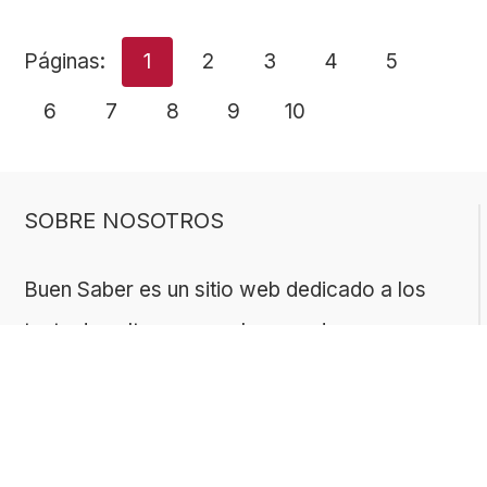
Páginas:
1
2
3
4
5
6
7
8
9
10
SOBRE NOSOTROS
Buen Saber es un sitio web dedicado a los
tests de cultura general, pensado para
quienes disfrutan aprender de forma divertida.
Nuestro contenido es creado y revisado por
un equipo con experiencia en geografía,