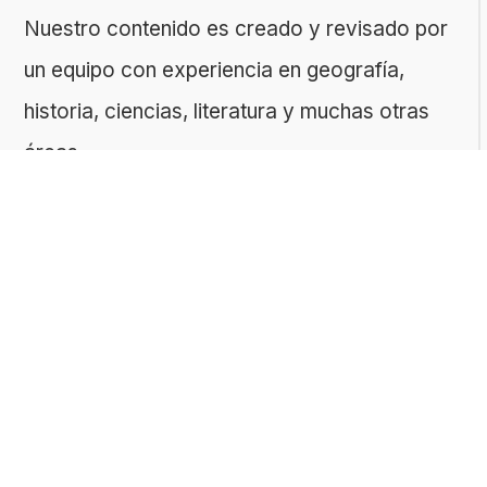
Nuestro contenido es creado y revisado por
un equipo con experiencia en geografía,
historia, ciencias, literatura y muchas otras
áreas.
El sitio es gestionado por ToMedia, empresa
fundada por Tomasz Sobczyk – periodista y
editor con más de 15 años de experiencia en
la creación de contenidos digitales
educativos. Creemos que aprender debe ser
algo accesible, riguroso… ¡y entretenido!