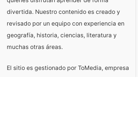
quienes disfrutan aprender de forma
divertida. Nuestro contenido es creado y
revisado por un equipo con experiencia en
geografía, historia, ciencias, literatura y
muchas otras áreas.
El sitio es gestionado por ToMedia, empresa
fundada por Tomasz Sobczyk – periodista y
editor con más de 15 años de experiencia en
la creación de contenidos digitales
educativos. Creemos que aprender debe ser
algo accesible, riguroso… ¡y entretenido!