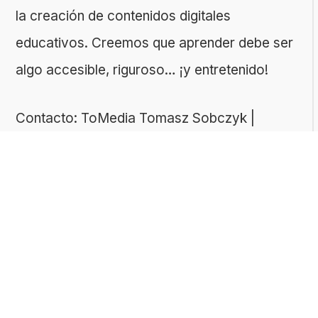
la creación de contenidos digitales
educativos. Creemos que aprender debe ser
algo accesible, riguroso… ¡y entretenido!
Contacto: ToMedia Tomasz Sobczyk |
Varsovia, Polonia | NIF: 1182005988 | Email:
hola@buen-saber.com
TEMAS DESTACADOS
Explora algunas de las categorías de tests