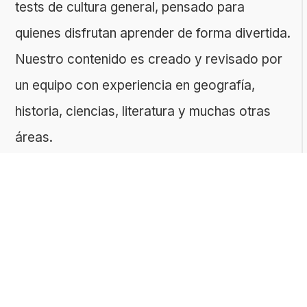
tests de cultura general, pensado para
quienes disfrutan aprender de forma divertida.
Nuestro contenido es creado y revisado por
un equipo con experiencia en geografía,
historia, ciencias, literatura y muchas otras
áreas.
El sitio es gestionado por ToMedia, empresa
fundada por Tomasz Sobczyk – periodista y
editor con más de 15 años de experiencia en
la creación de contenidos digitales
educativos. Creemos que aprender debe ser