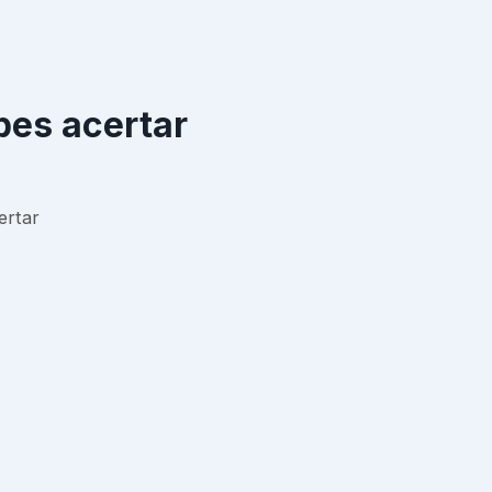
bes acertar
ertar