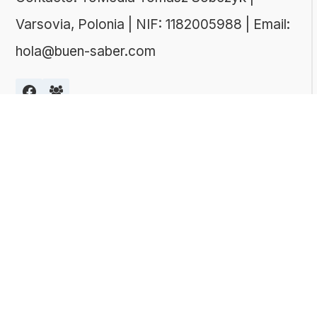
Varsovia, Polonia | NIF: 1182005988 | Email:
hola@buen-saber.com
TEMAS DESTACADOS
Explora algunas de las categorías de tests
más populares entre nuestros usuarios:
Tests de cultura general
Tests de literatura
Tests de matemáticas