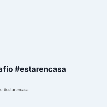
afío #estarencasa
ío #estarencasa