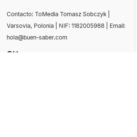
Contacto: ToMedia Tomasz Sobczyk |
Varsovia, Polonia | NIF: 1182005988 | Email:
hola@buen-saber.com
TEMAS DESTACADOS
Explora algunas de las categorías de tests
más populares entre nuestros usuarios:
Tests de cultura general