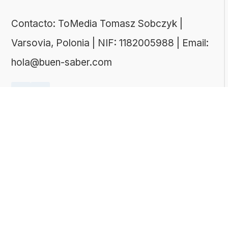
Contacto: ToMedia Tomasz Sobczyk |
Varsovia, Polonia | NIF: 1182005988 | Email:
hola@buen-saber.com
TEMAS DESTACADOS
Explora algunas de las categorías de tests
más populares entre nuestros usuarios:
Tests de cultura general